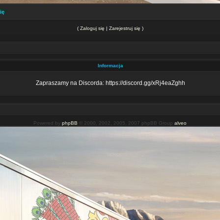
ię
(
Zaloguj się
|
Zarejestruj się
)
Informacja
Zapraszamy na Discorda: https://discord.gg/xRj4eaZghh
Powered by
phpBB
© 2000, 2002, 2005, 2007 phpBB Group
alveo