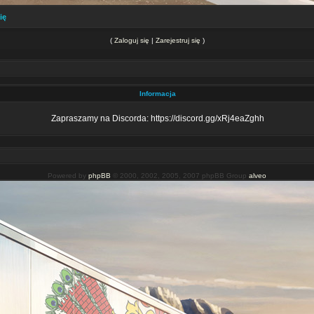
ię
(
Zaloguj się
|
Zarejestruj się
)
Informacja
Zapraszamy na Discorda: https://discord.gg/xRj4eaZghh
Powered by
phpBB
© 2000, 2002, 2005, 2007 phpBB Group
alveo