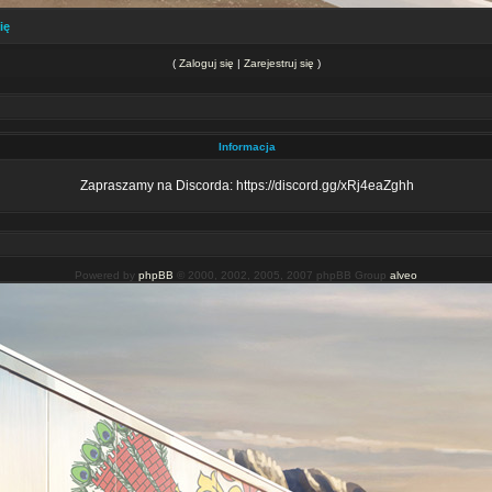
ię
(
Zaloguj się
|
Zarejestruj się
)
Informacja
Zapraszamy na Discorda: https://discord.gg/xRj4eaZghh
Powered by
phpBB
© 2000, 2002, 2005, 2007 phpBB Group
alveo