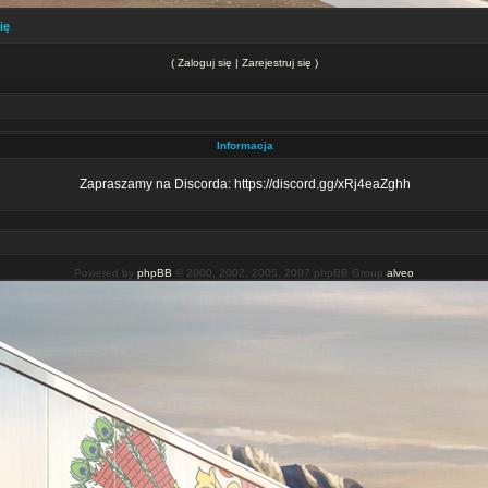
ię
(
Zaloguj się
|
Zarejestruj się
)
Informacja
Zapraszamy na Discorda: https://discord.gg/xRj4eaZghh
Powered by
phpBB
© 2000, 2002, 2005, 2007 phpBB Group
alveo