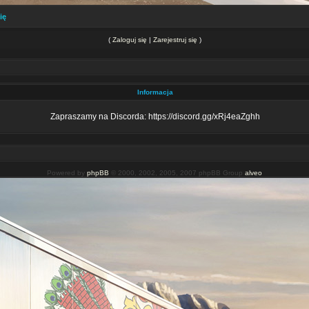
ię
(
Zaloguj się
|
Zarejestruj się
)
Informacja
Zapraszamy na Discorda: https://discord.gg/xRj4eaZghh
Powered by
phpBB
© 2000, 2002, 2005, 2007 phpBB Group
alveo