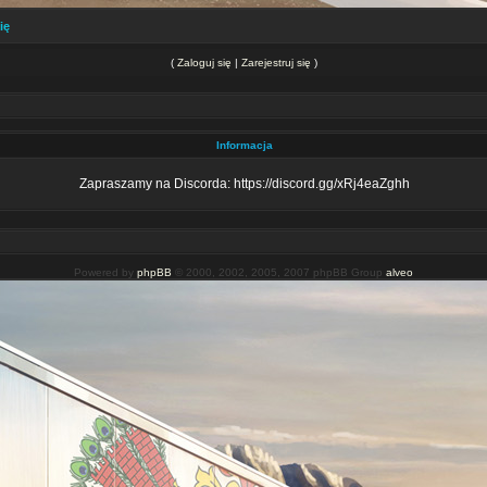
ię
(
Zaloguj się
|
Zarejestruj się
)
Informacja
Zapraszamy na Discorda: https://discord.gg/xRj4eaZghh
Powered by
phpBB
© 2000, 2002, 2005, 2007 phpBB Group
alveo