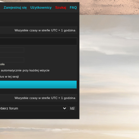
Zarejestruj się
Użytkownicy
Szukaj
FAQ
Wszystkie czasy w strefie UTC + 1 godzina
sła
 automatycznie przy każdej wizycie
tus w tej sesji
Wszystkie czasy w strefie UTC + 1 godzina