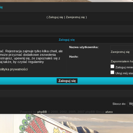
ię
(
Zaloguj się
|
Zarejestruj się
)
Zaloguj się
Nazwa użytkownika:
 Rejestracja zajmuje tylko kilka chwil, ale
Zarejestruj się
m może przyznać dodatkowe zezwolenia
Hasło:
trujesz, upewnij się, że zapoznałeś się z
Zapomniałem ha
taj także, by czytać regulaminy
Zaloguj mnie
olityka prywatności
Ukryj mój sta
Skocz do:
Powered by
phpBB
© 2000, 2002, 2005, 2007 phpBB Group
alveo