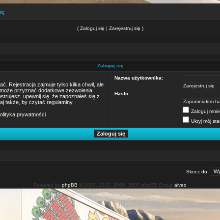
ię
(
Zaloguj się
|
Zarejestruj się
)
Zaloguj się
Nazwa użytkownika:
 Rejestracja zajmuje tylko kilka chwil, ale
Zarejestruj się
m może przyznać dodatkowe zezwolenia
Hasło:
trujesz, upewnij się, że zapoznałeś się z
Zapomniałem ha
taj także, by czytać regulaminy
Zaloguj mnie
olityka prywatności
Ukryj mój sta
Skocz do:
Powered by
phpBB
© 2000, 2002, 2005, 2007 phpBB Group
alveo