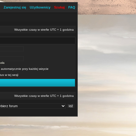
Zarejestruj się
Użytkownicy
Szukaj
FAQ
Wszystkie czasy w strefie UTC + 1 godzina
sła
 automatycznie przy każdej wizycie
tus w tej sesji
Wszystkie czasy w strefie UTC + 1 godzina