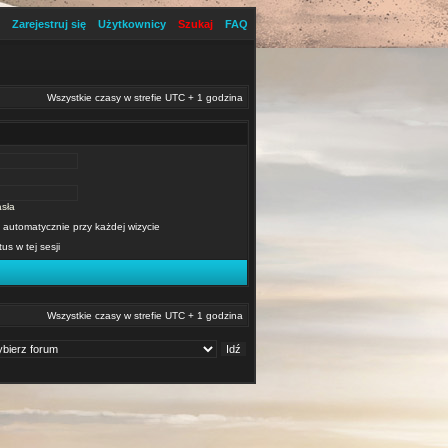
Zarejestruj się
Użytkownicy
Szukaj
FAQ
Wszystkie czasy w strefie UTC + 1 godzina
sła
 automatycznie przy każdej wizycie
tus w tej sesji
Wszystkie czasy w strefie UTC + 1 godzina