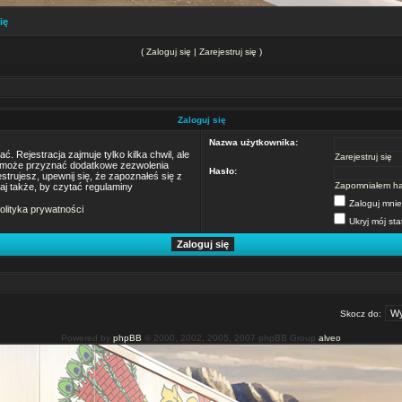
ię
(
Zaloguj się
|
Zarejestruj się
)
Zaloguj się
Nazwa użytkownika:
 Rejestracja zajmuje tylko kilka chwil, ale
Zarejestruj się
m może przyznać dodatkowe zezwolenia
Hasło:
trujesz, upewnij się, że zapoznałeś się z
Zapomniałem ha
taj także, by czytać regulaminy
Zaloguj mnie
olityka prywatności
Ukryj mój sta
Skocz do:
Powered by
phpBB
© 2000, 2002, 2005, 2007 phpBB Group
alveo