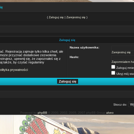
ię
(
Zaloguj się
|
Zarejestruj się
)
Zaloguj się
Nazwa użytkownika:
 Rejestracja zajmuje tylko kilka chwil, ale
Zarejestruj się
m może przyznać dodatkowe zezwolenia
Hasło:
trujesz, upewnij się, że zapoznałeś się z
Zapomniałem ha
taj także, by czytać regulaminy
Zaloguj mnie
olityka prywatności
Ukryj mój sta
Skocz do:
Powered by
phpBB
© 2000, 2002, 2005, 2007 phpBB Group
alveo