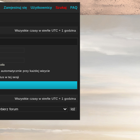
Zarejestruj się
Użytkownicy
Szukaj
FAQ
Wszystkie czasy w strefie UTC + 1 godzina
sła
 automatycznie przy każdej wizycie
tus w tej sesji
Wszystkie czasy w strefie UTC + 1 godzina