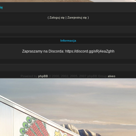
ię
(
Zaloguj się
|
Zarejestruj się
)
Informacja
Zapraszamy na Discorda: https://discord.gg/xRj4eaZghh
Powered by
phpBB
© 2000, 2002, 2005, 2007 phpBB Group
alveo