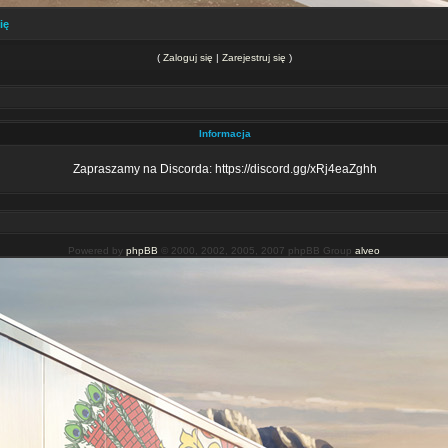
ię
(
Zaloguj się
|
Zarejestruj się
)
Informacja
Zapraszamy na Discorda: https://discord.gg/xRj4eaZghh
Powered by
phpBB
© 2000, 2002, 2005, 2007 phpBB Group
alveo