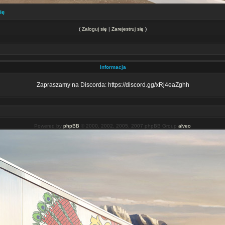
ię
(
Zaloguj się
|
Zarejestruj się
)
Informacja
Zapraszamy na Discorda: https://discord.gg/xRj4eaZghh
Powered by
phpBB
© 2000, 2002, 2005, 2007 phpBB Group
alveo