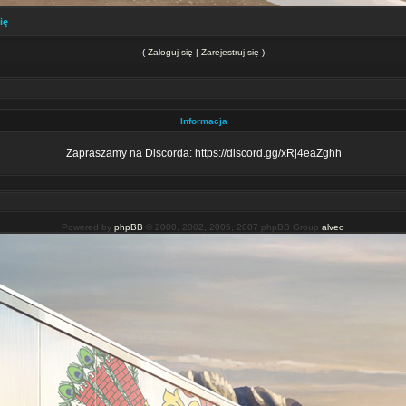
ię
(
Zaloguj się
|
Zarejestruj się
)
Informacja
Zapraszamy na Discorda: https://discord.gg/xRj4eaZghh
Powered by
phpBB
© 2000, 2002, 2005, 2007 phpBB Group
alveo