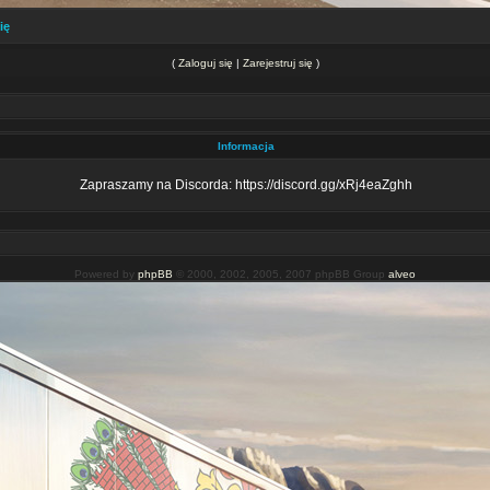
ię
(
Zaloguj się
|
Zarejestruj się
)
Informacja
Zapraszamy na Discorda: https://discord.gg/xRj4eaZghh
Powered by
phpBB
© 2000, 2002, 2005, 2007 phpBB Group
alveo