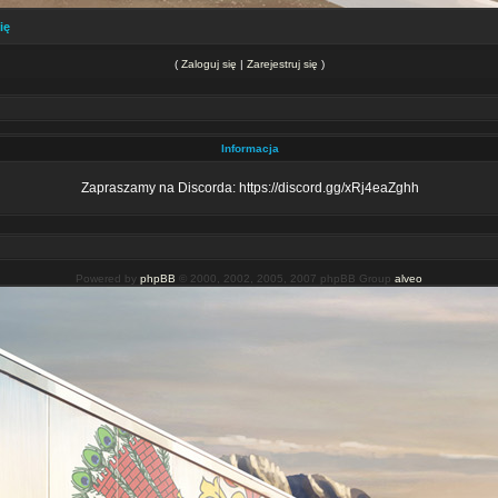
ię
(
Zaloguj się
|
Zarejestruj się
)
Informacja
Zapraszamy na Discorda: https://discord.gg/xRj4eaZghh
Powered by
phpBB
© 2000, 2002, 2005, 2007 phpBB Group
alveo