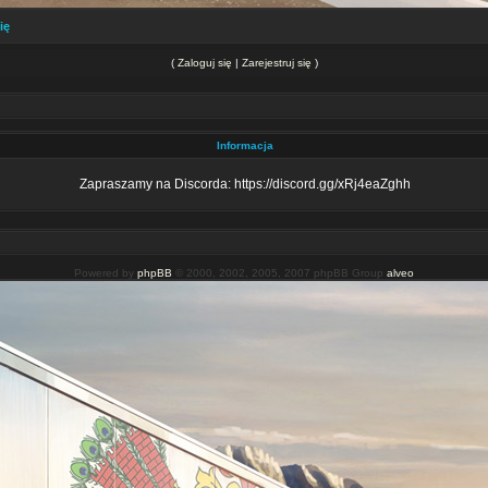
ię
(
Zaloguj się
|
Zarejestruj się
)
Informacja
Zapraszamy na Discorda: https://discord.gg/xRj4eaZghh
Powered by
phpBB
© 2000, 2002, 2005, 2007 phpBB Group
alveo