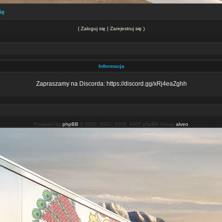
ię
(
Zaloguj się
|
Zarejestruj się
)
Informacja
Zapraszamy na Discorda: https://discord.gg/xRj4eaZghh
Powered by
phpBB
© 2000, 2002, 2005, 2007 phpBB Group
alveo