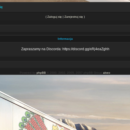
ię
(
Zaloguj się
|
Zarejestruj się
)
Informacja
Zapraszamy na Discorda: https://discord.gg/xRj4eaZghh
Powered by
phpBB
© 2000, 2002, 2005, 2007 phpBB Group
alveo