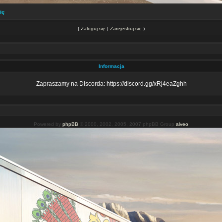
ię
(
Zaloguj się
|
Zarejestruj się
)
Informacja
Zapraszamy na Discorda: https://discord.gg/xRj4eaZghh
Powered by
phpBB
© 2000, 2002, 2005, 2007 phpBB Group
alveo