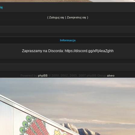
ię
(
Zaloguj się
|
Zarejestruj się
)
Informacja
Zapraszamy na Discorda: https://discord.gg/xRj4eaZghh
Powered by
phpBB
© 2000, 2002, 2005, 2007 phpBB Group
alveo