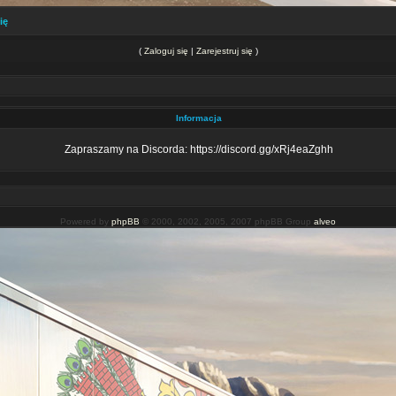
ię
(
Zaloguj się
|
Zarejestruj się
)
Informacja
Zapraszamy na Discorda: https://discord.gg/xRj4eaZghh
Powered by
phpBB
© 2000, 2002, 2005, 2007 phpBB Group
alveo