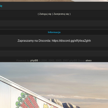
ię
(
Zaloguj się
|
Zarejestruj się
)
Informacja
Zapraszamy na Discorda: https://discord.gg/xRj4eaZghh
Powered by
phpBB
© 2000, 2002, 2005, 2007 phpBB Group
alveo